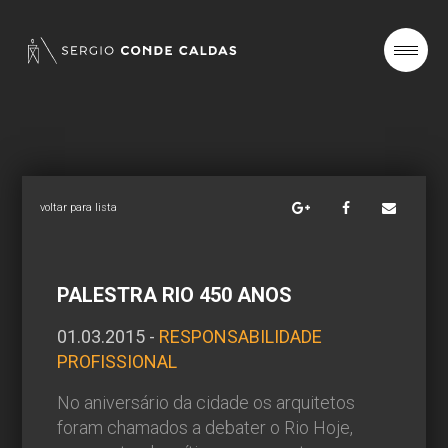
SOBRE
PROJETOS
voltar para lista
NOTÍCIAS
PALESTRA RIO 450 ANOS
01.03.2015 -
RESPONSABILIDADE
CONTATO
PROFISSIONAL
No aniversário da cidade os arquitetos
foram chamados a
debater o Rio Hoje,