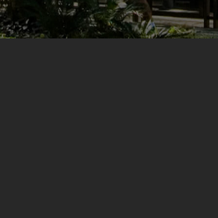
voltar para lista
JOANA ANGÉLICA
RIO DE JANEIRO, RJ, 2008
MEMORIAL
FICHA TÉCNICA